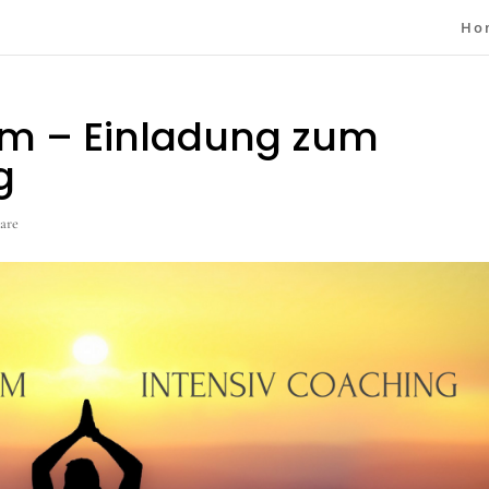
Ho
um – Einladung zum
g
are